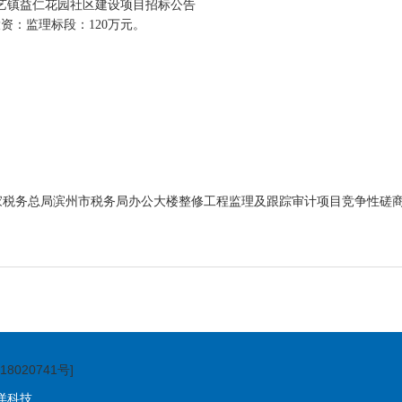
艺镇益仁花园社区建设项目招标公告
投资：监理标段：
120
万元。
201
国家税务总局滨州市税务局办公大楼整修工程监理及跟踪审计项目竞争性磋
18020741号]
洋科技