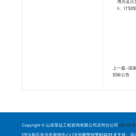
博兴县吕
6、计划
上一篇--
招标公告
Copyright © 山东荣达工程咨询有限公司滨州分公司
[鲁ICP备
[违法和不良信息举报中心]
[滨州网警报警邮箱]
技术支持：
远