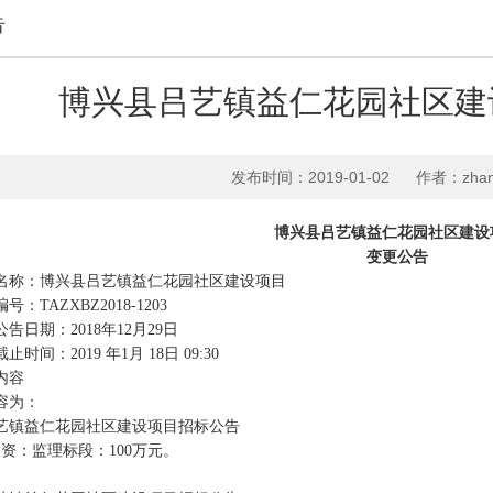
告
博兴县吕艺镇益仁花园社区建
发布时间：2019-01-02
作者：zhang
博兴县吕艺镇益仁花园社区建设
变更公告
名称：博兴县吕艺镇益仁花园社区建设项目
编号：
TAZXBZ2018-1203
公告日期：
2018
年
12
月
29
日
截止时间：
2019
年
1
月
18
日
09:30
内容
容为：
艺镇益仁花园社区建设项目招标公告
投资：监理标段：
100
万元。