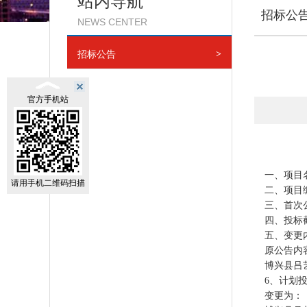
站内导航
招标公
NEWS CENTER
招标公告
>
官方手机站
一、项目
请用手机二维码扫描
二、项目
三、首次
四、投标
五、变更
原公告内
博兴县吕
6、计划
变更为：