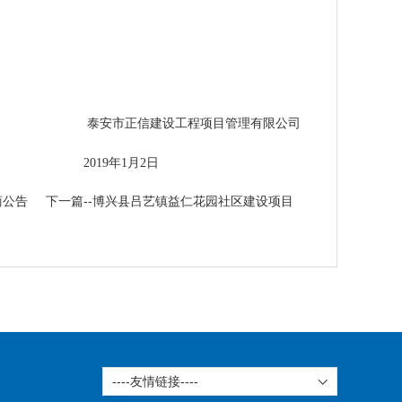
泰安市正信建设工程项目管理有限公司
9年
1
月
2
日
商公告
下一篇--博兴县吕艺镇益仁花园社区建设项目
----友情链接----