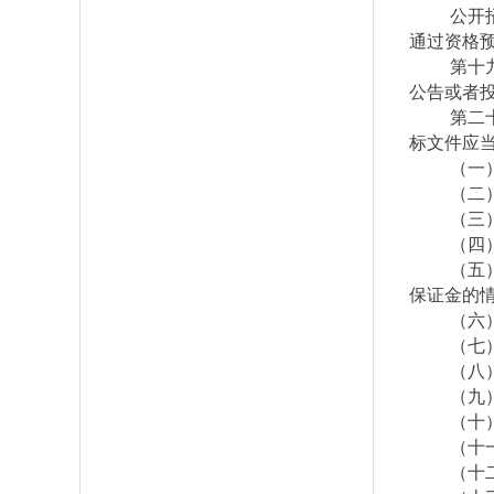
公开
通过资格
第十
公告或者
第二
标文件应
（一
（二
（三
（四
（五
保证金的
（六
（七
（八
（九
（十
（十
（十