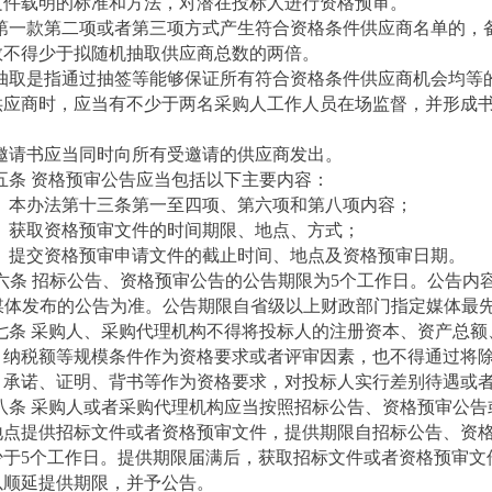
文件载明的标准和方法，对潜在投标人进行资格预审。
第一款第二项或者第三项方式产生符合资格条件供应商名单的，
数不得少于拟随机抽取供应商总数的两倍。
抽取是指通过抽签等能够保证所有符合资格条件供应商机会均等
供应商时，应当有不少于两名采购人工作人员在场监督，并形成
。
邀请书应当同时向所有受邀请的供应商发出。
五条 资格预审公告应当包括以下主要内容：
）本办法第十三条第一至四项、第六项和第八项内容；
）获取资格预审文件的时间期限、地点、方式；
）提交资格预审申请文件的截止时间、地点及资格预审日期。
六条 招标公告、资格预审公告的公告期限为5个工作日。公告内
媒体发布的公告为准。公告期限自省级以上财政部门指定媒体最
七条 采购人、采购代理机构不得将投标人的注册资本、资产总额
、纳税额等规模条件作为资格要求或者评审因素，也不得通过将
、承诺、证明、背书等作为资格要求，对投标人实行差别待遇或
八条 采购人或者采购代理机构应当按照招标公告、资格预审公告
地点提供招标文件或者资格预审文件，提供期限自招标公告、资
少于5个工作日。提供期限届满后，获取招标文件或者资格预审文
以顺延提供期限，并予公告。