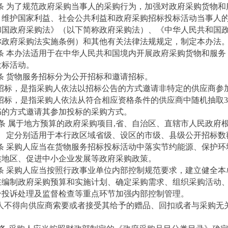
条 为了规范政府采购当事人的采购行为，加强对政府采购货物和
，维护国家利益、社会公共利益和政府采购招标投标活动当事人
和国政府采购法》（以下简称政府采购法）、《中华人民共和国
称政府采购法实施条例）和其他有关法律法规规定，制定本办法
条 本办法适用于在中华人民共和国境内开展政府采购货物和服务
投标活动。
条 货物服务招标分为公开招标和邀请招标。
招标，是指采购人依法以招标公告的方式邀请非特定的供应商参
招标，是指采购人依法从符合相应资格条件的供应商中随机抽取
书的方式邀请其参加投标的采购方式。
条 属于地方预算的政府采购项目,省、自治区、直辖市人民政府
定分别适用于本行政区域省级、设区的市级、县级公开招标数
条 采购人应当在货物服务招标投标活动中落实节约能源、保护环
族地区、促进中小企业发展等政府采购政策。
条 采购人应当按照行政事业单位内部控制规范要求，建立健全本
在编制政府采购预算和实施计划、确定采购需求、组织采购活动
合投诉处理及监督检查等重点环节加强内部控制管理。
人不得向供应商索要或者接受其给予的赠品、回扣或者与采购无