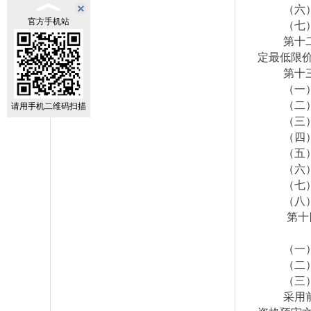
（六
官方手机站
（七
第十
定最低限
第十
（一
（二
请用手机二维码扫描
（三
（四
（五
（六
（七
（八
第十
（一
（二
（三
采用