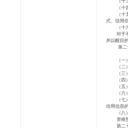
（十
（十
（十
式、信用
（十
对于
并以醒目
第二
（一
（二
（三
（四
（五
（六
（七
信用信息
（八
资格
第二