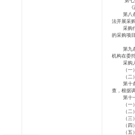
第七
《
第八
法开展采
采购
的采购项
第九
机构在委
采购
（一
（二
第十
查，根据
第十
（一
（二
（三
（四
（五