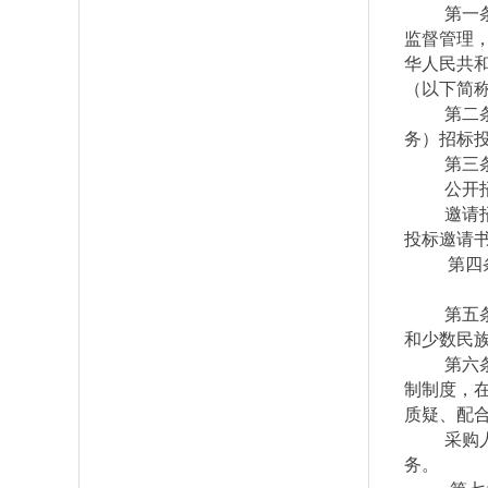
第一
监督管理
华人民共
（以下简
第二
务）招标
第三
公开
邀请
投标邀请
第四
第五
和少数民
第六
制制度，
质疑、配
采购
务。