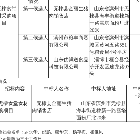
情况
下
无棣食堂
第一候选人
无棣县金丽生猪
山东省滨州市无
材采购项
肉销售店
棣县海丰街道棣新
目
一路雪塔面粉厂北
20米
第二候选人
滨州市粮丰商贸
山东省滨州市滨
有限公司
城区黄河五路
551
号粮食局4号平房
第三候选人
山东优鲜送食品
淄博市桓台县经
科技有限公司
济开发区建龙路
97
号
情况：
招标内容
中标人名称
中标人地址
中
下
无棣食堂食材
无棣县金丽生猪
山东省滨州市无棣县
购项目
肉销售店
海丰街道棣新一路雪塔
面粉厂北
20米
委员会名单：罗永华、邵鹏、熊华东、杨存梅、崔俊凤
公示期限为三个工作日