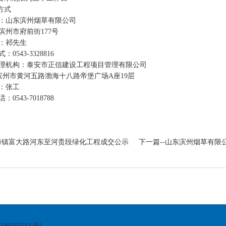
方式
：山东滨州烟草有限公司
滨州市府前街
177号
：祁先生
0543-3328816
理机构：泰安市正信建设工程项目管理有限公司
 滨州市黄河五路渤海十八路帝堡广场A座19层
：张工
话：
0543-7018788
滨海镇富大路河东至河贵段绿化工程成交公示
下一篇--山东滨州烟草有
18020741号]