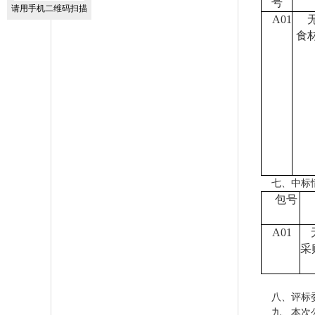
号
请用手机二维码扫描
A01
食
七、中标
包号
A01
采
八、评标
九、本次