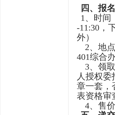
四、报
1
、时间
-11:30
，
外）
2
、地
401
综合
3
、领
人授权委
章一套，
表资格审
4
、售